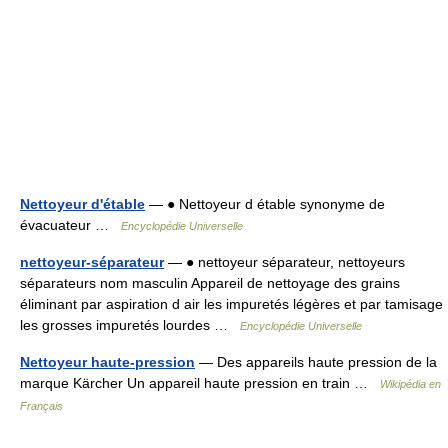
Nettoyeur d'étable
— ● Nettoyeur d étable synonyme de
évacuateur …
Encyclopédie Universelle
nettoyeur-séparateur
— ● nettoyeur séparateur, nettoyeurs
séparateurs nom masculin Appareil de nettoyage des grains
éliminant par aspiration d air les impuretés légères et par tamisage
les grosses impuretés lourdes …
Encyclopédie Universelle
Nettoyeur haute-pression
— Des appareils haute pression de la
marque Kärcher Un appareil haute pression en train …
Wikipédia en
Français