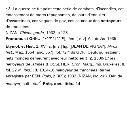
•
3. La guerre ne fut point cette série de combats, d'incendies, cet
entassement de morts répugnantes, de jours d'ennui et
d'assassinats, ces vagues de gaz, ces couteaux des
nettoyeurs
de tranchées...
NIZAN,
Chiens garde,
1932, p.123.
Prononc. et Orth.:
[
], fém. [-ø:z]. Att. ds
Ac.
1935.
e
Étymol. et Hist. 1.
XV
s. [ms.] fig. ([JEAN DE VIGNAY],
Miroir
hist.,
Maz. 1554 [anc. 557], fol. 72r° ds GDF.: Ceulx qui estoient
netz mondes demeurent avec leur
nettoieur
);
2.
1508-17
les
nettoyeurs de latrines
(FOSSETIER,
Cron. Marg.,
ms. Bruxelles, II,
fol. 22 v°,
ibid.
);
3.
1914-18
nettoyeur de tranchées
(terme
enregistré par ESN.
Poilu,
p.369); 1932 (NIZAN,
loc. cit.
). Dér. de
2
nettoyer;
suff.
-eur
.
Fréq. abs. littér.:
14.