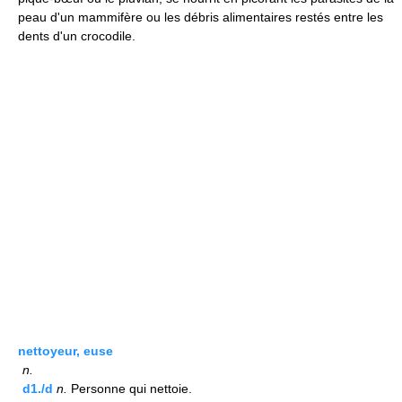
peau d'un mammifère ou les débris alimentaires restés entre les
dents d'un crocodile.
nettoyeur, euse
n.
d1./d
n.
Personne qui nettoie.