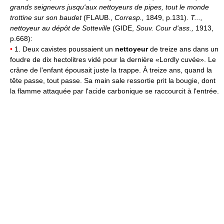
grands seigneurs jusqu'aux nettoyeurs de pipes, tout le monde
trottine sur son baudet
(FLAUB.,
Corresp.,
1849, p.131).
T...,
nettoyeur au dépôt de Sotteville
(GIDE,
Souv. Cour d'ass.,
1913,
p.668):
•
1. Deux cavistes poussaient un
nettoyeur
de treize ans dans un
foudre de dix hectolitres vidé pour la dernière «Lordly cuvée». Le
crâne de l'enfant épousait juste la trappe. À treize ans, quand la
tête passe, tout passe. Sa main sale ressortie prit la bougie, dont
la flamme attaquée par l'acide carbonique se raccourcit à l'entrée.