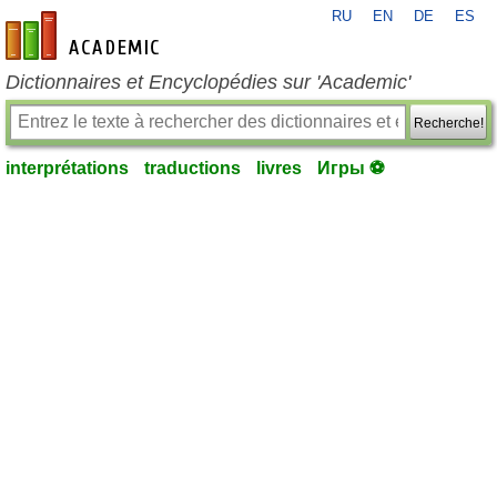
RU
EN
DE
ES
fr-academic.com
Dictionnaires et Encyclopédies sur 'Academic'
Recherche!
interprétations
traductions
livres
Игры ⚽