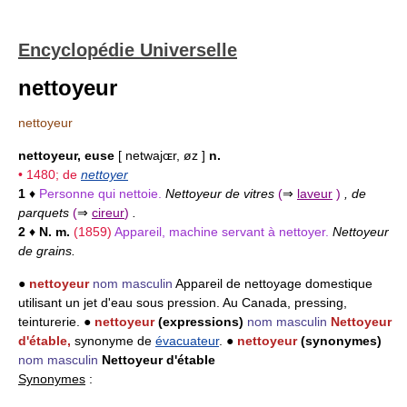
Encyclopédie Universelle
nettoyeur
nettoyeur
nettoyeur, euse
[ netwajɶr, øz ]
n.
• 1480; de
nettoyer
1
♦
Personne qui nettoie.
Nettoyeur de vitres
(
⇒
laveur
)
, de
parquets
(
⇒
cireur
)
.
2
♦
N. m.
(1859)
Appareil, machine servant à nettoyer.
Nettoyeur
de grains.
●
nettoyeur
nom masculin
Appareil de nettoyage domestique
utilisant un jet d'eau sous pression. Au Canada, pressing,
teinturerie. ●
nettoyeur
(expressions)
nom masculin
Nettoyeur
d'étable,
synonyme de
évacuateur
. ●
nettoyeur
(synonymes)
nom masculin
Nettoyeur d'étable
Synonymes
: