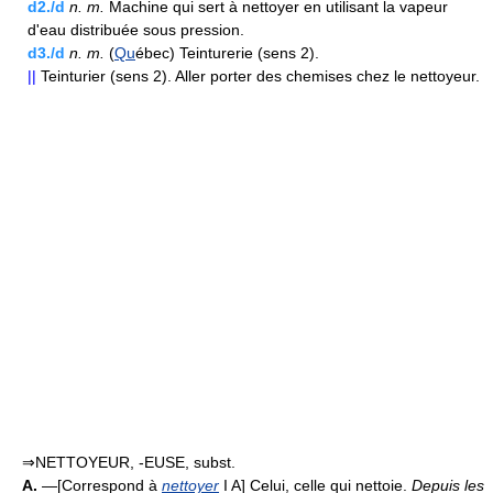
d2./d
n.
m.
Machine qui sert à nettoyer en utilisant la vapeur
d'eau distribuée sous pression.
d3./d
n.
m.
(
Qu
ébec) Teinturerie (sens 2).
||
Teinturier (sens 2). Aller porter des chemises chez le nettoyeur.
⇒NETTOYEUR, -EUSE, subst.
A.
—[Correspond à
nettoyer
I A] Celui, celle qui nettoie.
Depuis les