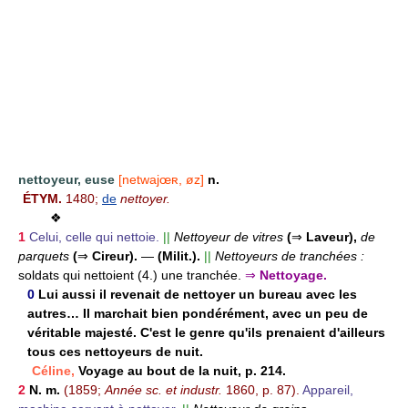
nettoyeur, euse
[netwajœʀ, øz]
n.
ÉTYM.
1480;
de
nettoyer.
❖
1
Celui, celle qui nettoie.
||
Nettoyeur de vitres
(
⇒
Laveur),
de
parquets
(
⇒
Cireur).
—
(Milit.).
||
Nettoyeurs de tranchées :
soldats qui nettoient (4.) une tranchée.
⇒
Nettoyage.
0
Lui aussi il revenait de nettoyer un bureau avec les
autres… Il marchait bien pondérément, avec un peu de
véritable majesté. C'est le genre qu'ils prenaient d'ailleurs
tous ces nettoyeurs de nuit.
Céline,
Voyage au bout de la nuit, p. 214.
2
N. m.
(1859;
Année sc. et industr.
1860, p. 87).
Appareil,