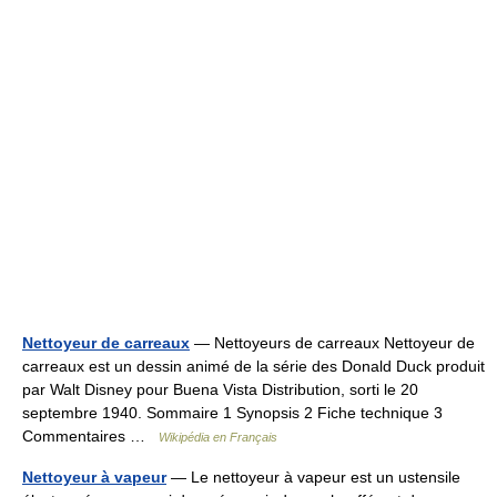
Nettoyeur de carreaux
— Nettoyeurs de carreaux Nettoyeur de
carreaux est un dessin animé de la série des Donald Duck produit
par Walt Disney pour Buena Vista Distribution, sorti le 20
septembre 1940. Sommaire 1 Synopsis 2 Fiche technique 3
Commentaires …
Wikipédia en Français
Nettoyeur à vapeur
— Le nettoyeur à vapeur est un ustensile